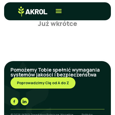
Już wkrótce
Pomożemy Tobie spełnić wymagania
systemów jakości i bezpieczeństwa
Poprowadzimy Cię od A do Z
© 2026 AKROL Doradztwo Rolnicze. Wszelkie
Polityka